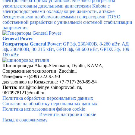
электрогенераторных установок. Все электроагрегаты
укомплектованы дизельными двигателями Kubota с
электроподогревами охлаждающей жидкости, а также
бесщеточными необслуживаемыми генераторами TOYO
собственной разработки с уникальной системой стабилизации
напряжения.
General Power
Генераторы General Power
: GP 3ф, 230/400В, 8-260 кВт, АД
3ф, 230/400В, 30-315 кВт, GPD 3ф, 68-600 кВт,
GPDZ 3ф, 109-
160 кВт
Шинопроводы
Akapp-Stemmann, Dynlin, KAMA,
Современные технологии, Zucchini
.
Телефон:
+7(499) 322-93-90
для звонков из Казахстана: +7 (717) 269-69-54
Почта:
mail@trolleinye-shinoprovodi-ru,
9670978121@mail.ru
Политика обработки персональных данных
Согласие на обработку персональных данных
Политика использования файлов cookie
Изменить настройки cookie
Назад к содержимому